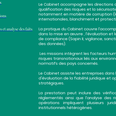
s
Le Cabinet accompagne les directions da
qualification des risques et la sécurisat
notamment en matière de corruption (loi 
tions
internationales, blanchiment et protec
La pratique du Cabinet couvre l’acco
 et analyse des faits
dans la mise en œuvre , l’évaluation et l
de compliance (Sapin II, vigilance, sanc
des données).
Les missions intègrent les facteurs hum
risques transnationaux liés aux environ
normatifs des pays concernés.
Le Cabinet assiste les entreprises dans la
d'évaluation de la fiabilité juridique et
stratégiques.
La prestation peut inclure des vérifi
réglementés ainsi que l’analyse des r
opérations impliquent plusieurs jur
institutionnels hétérogènes.